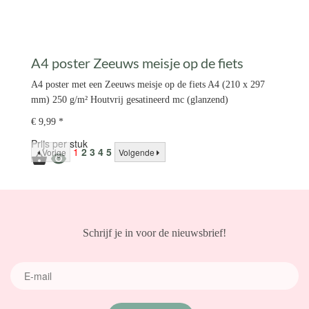
A4 poster Zeeuws meisje op de fiets
A4 poster met een Zeeuws meisje op de fiets A4 (210 x 297
mm) 250 g/m² Houtvrij gesatineerd mc (glanzend)
€ 9,99 *
Prijs per stuk
1
2
3
4
5
Vorige
Volgende


Schrijf je in voor de nieuwsbrief!