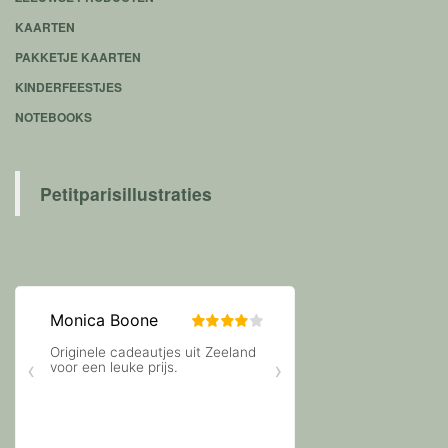
KAARTEN
PAKKETJE KAARTEN
KINDERFEESTJES
NOTEBOOKS
Petitparisillustraties