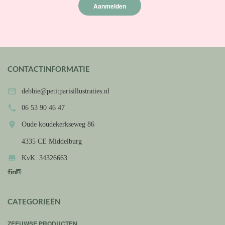
Aanmelden
CONTACTINFORMATIE

debbie@petitparisillustraties.nl

06 53 90 46 47

Oude koudekerkseweg 86
4335 CE Middelburg

KvK: 34326663
CATEGORIEËN
ZEEUWSE PRODUCTEN