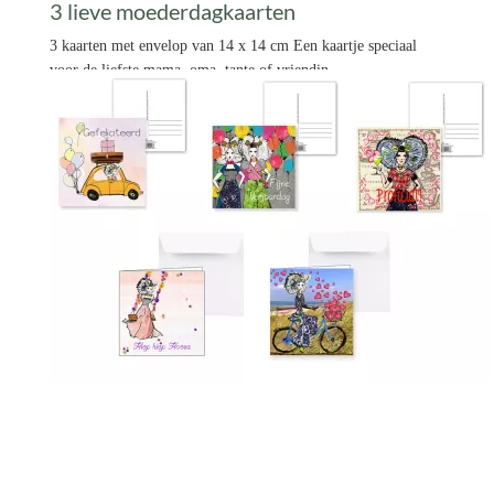
3 lieve moederdagkaarten
3 kaarten met envelop van 14 x 14 cm Een kaartje speciaal
voor de liefste mama, oma, tante of vriendin.
€ 7,99 *
Prijs per stuk

