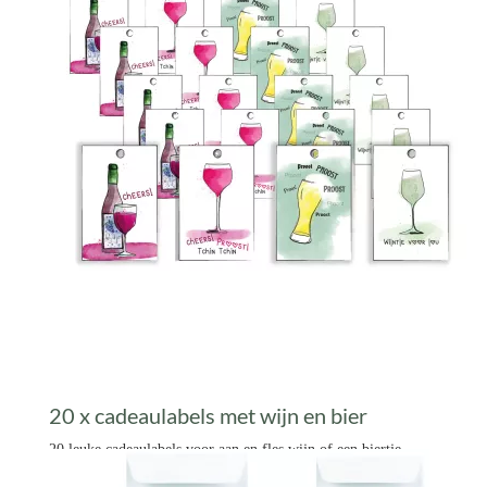
Prijs per stuk


20 x cadeaulabels met wijn en bier
20 leuke cadeaulabels voor aan en fles wijn of een biertje.
€ 10,99 *