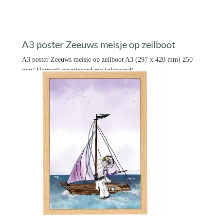
A3 poster Zeeuws meisje op zeilboot
A3 poster Zeeuws meisje op zeilboot A3 (297 x 420 mm) 250
g/m² Houtvrij gesatineerd mc (glanzend)
€ 11,99 *
Prijs per stuk

