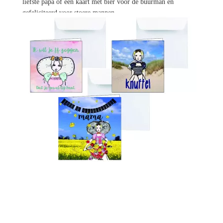
liefste papa of een kaart met bier voor de buurman en
gefeliciteerd voor stoere mannen
€ 7,99 *
Prijs per stuk

