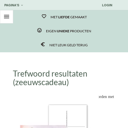
PAGINA'S
LOGIN

favorite_border
MET
LIEFDE
GEMAAKT
tag_faces
EIGEN
UNIEKE
PRODUCTEN
euro_symbol
NIET LEUK GELD TERUG
Trefwoord resultaten
(zeeuwscadeau)
Hieronder vindt je alle producten die geassocieerd worden met
"zeeuwscadeau"
.