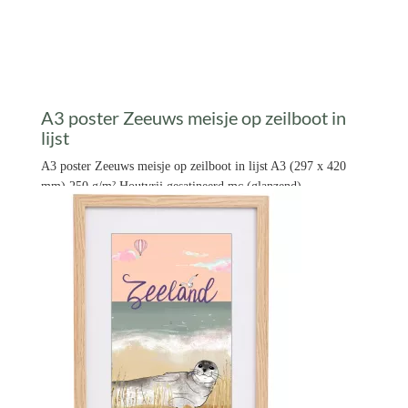
A3 poster Zeeuws meisje op zeilboot in
lijst
A3 poster Zeeuws meisje op zeilboot in lijst A3 (297 x 420
mm) 250 g/m² Houtvrij gesatineerd mc (glanzend)
€ 19,99 *
Prijs per stuk

