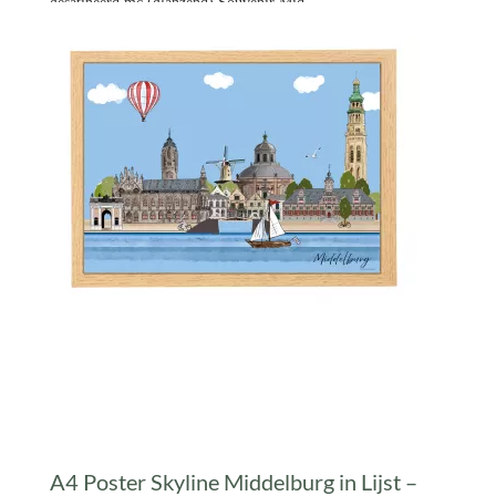
gesatineerd mc (glanzend) Souvenir Mid
€ 14,99 *
Prijs per stuk


A4 Poster Skyline Middelburg in Lijst –