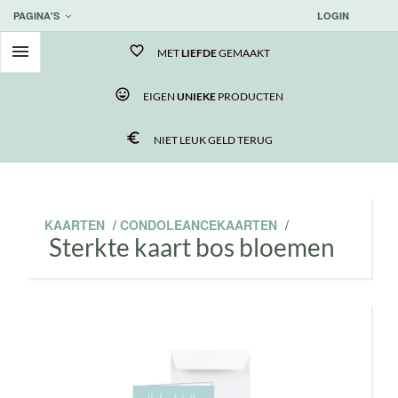
PAGINA'S
LOGIN

favorite_border
MET
LIEFDE
GEMAAKT
tag_faces
EIGEN
UNIEKE
PRODUCTEN
euro_symbol
NIET LEUK GELD TERUG
KAARTEN
/
CONDOLEANCEKAARTEN
/
Sterkte kaart bos bloemen