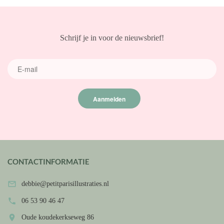
Schrijf je in voor de nieuwsbrief!
Aanmelden
CONTACTINFORMATIE

debbie@petitparisillustraties.nl

06 53 90 46 47

Oude koudekerkseweg 86